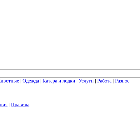
ивотные
|
Одежда
|
Катера и лодки
|
Услуги
|
Работа
|
Разное
ния
|
Правила