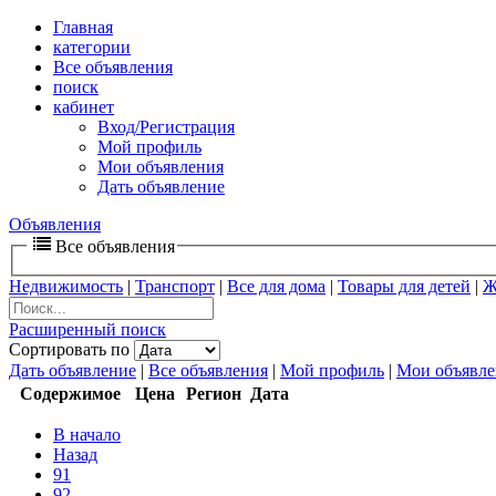
Главная
категории
Все объявления
поиск
кабинет
Вход/Регистрация
Мой профиль
Мои объявления
Дать объявление
Объявления
Все объявления
Недвижимость
|
Транспорт
|
Все для дома
|
Товары для детей
|
Ж
Расширенный поиск
Сортировать по
Дать объявление
|
Все объявления
|
Мой профиль
|
Мои объявле
Содержимое
Цена
Регион
Дата
В начало
Назад
91
92