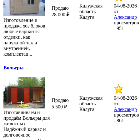
Калужская
04-08-2026
Продаю
область
от
28 000 ₽
Калуга
Александр
Изготовление и
просмотров
продажа хоз блоков,
- 951
любые варианты
отделки, как
наружной так и
внутренней,
комплектац...
Вольеры
Калужская
04-08-2026
Продаю
область
от
5 500 ₽
Калуга
Александр
Изготавливаем и
просмотров
продаём Вольеры для
- 861
животных.
Надёжный каркас и
долговечное