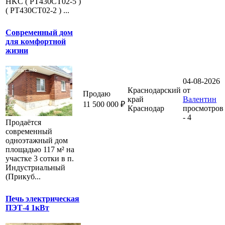
HKC ( PT430CT02-5 )
( PT430CT02-2 ) ...
Современный дом
для комфортной
жизни
04-08-2026
Краснодарский
от
Продаю
край
Валентин
11 500 000 ₽
Краснодар
просмотров
- 4
Продаётся
современный
одноэтажный дом
площадью 117 м² на
участке 3 сотки в п.
Индустриальный
(Прикуб...
Печь электрическая
ПЭТ-4 1кВт