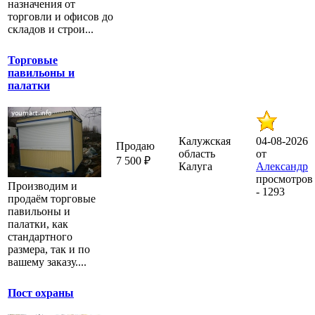
назначения от
торговли и офисов до
складов и строи...
Торговые
павильоны и
палатки
Калужская
04-08-2026
Продаю
область
от
7 500 ₽
Калуга
Александр
просмотров
Производим и
- 1293
продаём торговые
павильоны и
палатки, как
стандартного
размера, так и по
вашему заказу....
Пост охраны