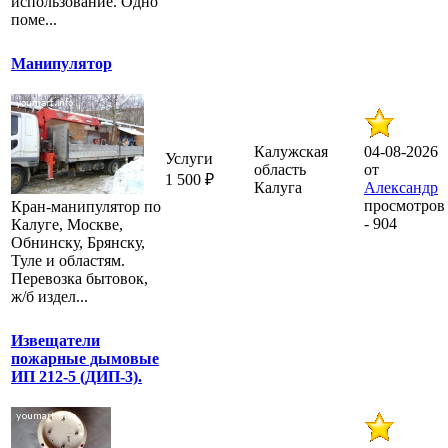
использование. Одно
поме...
Манипулятор
Калужская
04-08-2026
Услуги
область
от
1 500 ₽
Калуга
Александр
просмотров
Кран-манипулятор по
- 904
Калуге, Москве,
Обнинску, Брянску,
Туле и областям.
Перевозка бытовок,
ж/б издел...
Извещатели
пожарные дымовые
ИП 212-5 (ДИП-3).