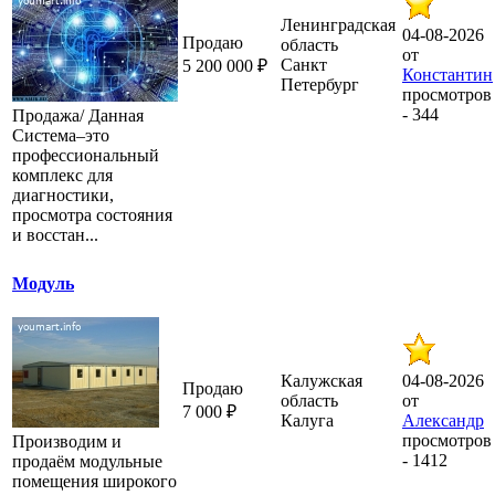
Ленинградская
04-08-2026
Продаю
область
от
Санкт
5 200 000 ₽
Константин
Петербург
просмотров
- 344
Продажа/ Данная
Система–это
профессиональный
комплекс для
диагностики,
просмотра состояния
и восстан...
Модуль
Калужская
04-08-2026
Продаю
область
от
7 000 ₽
Калуга
Александр
просмотров
Производим и
- 1412
продаём модульные
помещения широкого