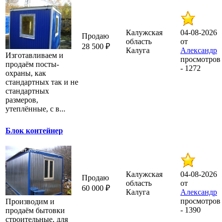
Калужская
04-08-2026
Продаю
область
от
28 500 ₽
Калуга
Александр
Изготавливаем и
просмотров
продаём посты-
- 1272
охраны, как
стандартных так и не
стандартных
размеров,
утеплённые, с в...
Блок контейнер
Калужская
04-08-2026
Продаю
область
от
60 000 ₽
Калуга
Александр
просмотров
Производим и
- 1390
продаём бытовки
строительные, для