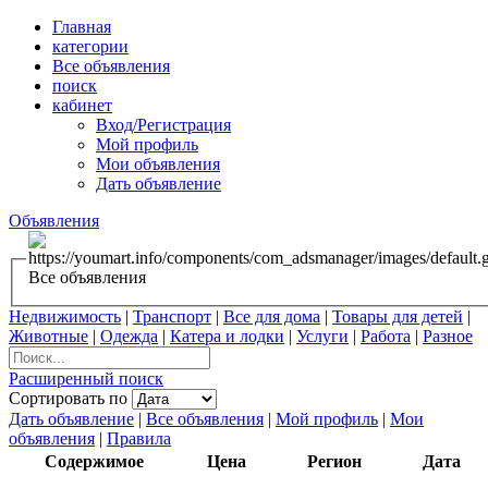
Главная
категории
Все объявления
поиск
кабинет
Вход/Регистрация
Мой профиль
Мои объявления
Дать объявление
Объявления
Все объявления
Недвижимость
|
Транспорт
|
Все для дома
|
Товары для детей
|
Животные
|
Одежда
|
Катера и лодки
|
Услуги
|
Работа
|
Разное
Расширенный поиск
Сортировать по
Дать объявление
|
Все объявления
|
Мой профиль
|
Мои
объявления
|
Правила
Содержимое
Цена
Регион
Дата