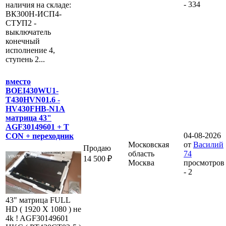
- 334
наличия на складе:
ВК300Н-ИСП4-
СТУП2 -
выключатель
конечный
исполнение 4,
ступень 2...
вместо
BOEI430WU1-
T430HVN01.6 -
HV430FHB-N1A
матрица 43"
AGF30149601 + T
04-08-2026
CON + переходник
Московская
от
Василий
Продаю
область
74
14 500 ₽
Москва
просмотров
- 2
43" матрица FULL
HD ( 1920 X 1080 ) не
4k ! AGF30149601