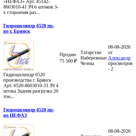
«НЕФАЗ» Арт. 45142-
8603010-41 ЗЧ 6 штоков 3-
х сторонняя раз...
Гидроцилиндр 6520 пр-
во г. Брянск
08-08-2026
Татарстан
от
Продаю
Набережные
Александр
75 500 ₽
Челны
просмотров
- 2
Гидроцилиндр 6520
производства г. Брянск
Арт. 6520-8603010-33 ЗЧ 4
штока Задняя разгрузка 20
тон...
Гидроцилиндр 6520 пр-
во НЕФАЗ
08-08-2026