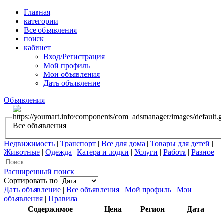
Главная
категории
Все объявления
поиск
кабинет
Вход/Регистрация
Мой профиль
Мои объявления
Дать объявление
Объявления
Все объявления
Недвижимость
|
Транспорт
|
Все для дома
|
Товары для детей
|
Животные
|
Одежда
|
Катера и лодки
|
Услуги
|
Работа
|
Разное
Расширенный поиск
Сортировать по
Дать объявление
|
Все объявления
|
Мой профиль
|
Мои
объявления
|
Правила
Содержимое
Цена
Регион
Дата