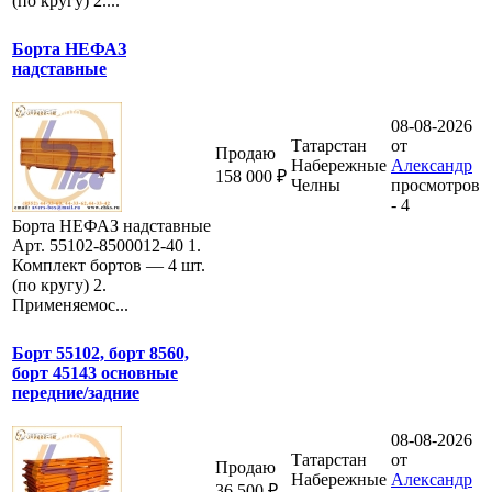
(по кругу) 2....
Борта НЕФАЗ
надставные
08-08-2026
Татарстан
от
Продаю
Набережные
Александр
158 000 ₽
Челны
просмотров
- 4
Борта НЕФАЗ надставные
Арт. 55102-8500012-40 1.
Комплект бортов — 4 шт.
(по кругу) 2.
Применяемос...
Борт 55102, борт 8560,
борт 45143 основные
передние/задние
08-08-2026
Татарстан
от
Продаю
Набережные
Александр
36 500 ₽