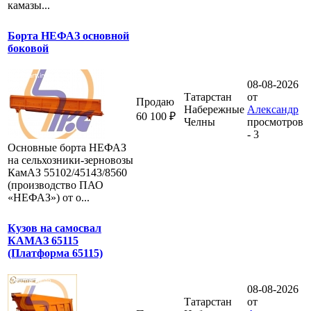
камазы...
Борта НЕФАЗ основной
боковой
08-08-2026
Татарстан
от
Продаю
Набережные
Александр
60 100 ₽
Челны
просмотров
- 3
Основные борта НЕФАЗ
на сельхозники-зерновозы
КамАЗ 55102/45143/8560
(производство ПАО
«НЕФАЗ») от о...
Кузов на самосвал
КАМАЗ 65115
(Платформа 65115)
08-08-2026
Татарстан
от