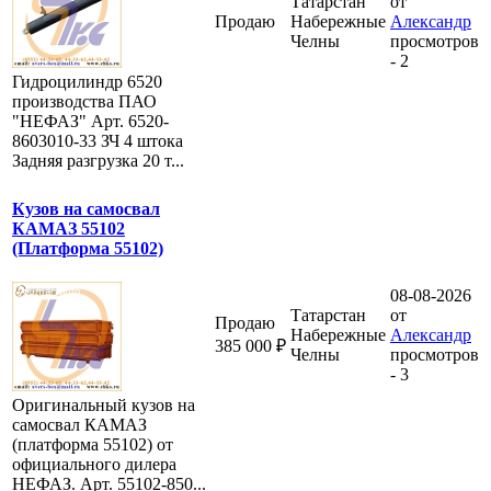
Татарстан
от
Продаю
Набережные
Александр
Челны
просмотров
- 2
Гидроцилиндр 6520
производства ПАО
"НЕФАЗ" Арт. 6520-
8603010-33 ЗЧ 4 штока
Задняя разгрузка 20 т...
Кузов на самосвал
КАМАЗ 55102
(Платформа 55102)
08-08-2026
Татарстан
от
Продаю
Набережные
Александр
385 000 ₽
Челны
просмотров
- 3
Оригинальный кузов на
самосвал КАМАЗ
(платформа 55102) от
официального дилера
НЕФАЗ. Арт. 55102-850...