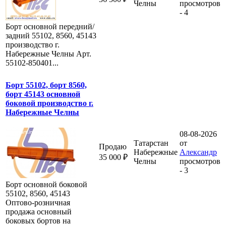
Челны
просмотров
- 4
Борт основной передний/
задний 55102, 8560, 45143
производство г.
Набережные Челны Арт.
55102-850401...
Борт 55102, борт 8560,
борт 45143 основной
боковой производство г.
Набережные Челны
08-08-2026
Татарстан
от
Продаю
Набережные
Александр
35 000 ₽
Челны
просмотров
- 3
Борт основной боковой
55102, 8560, 45143
Оптово-розничная
продажа основный
боковых бортов на