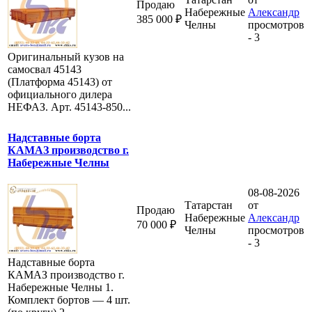
Продаю
Набережные
Александр
385 000 ₽
Челны
просмотров
- 3
Оригинальный кузов на
самосвал 45143
(Платформа 45143) от
официального дилера
НЕФАЗ. Арт. 45143-850...
Надставные борта
КАМАЗ производство г.
Набережные Челны
08-08-2026
Татарстан
от
Продаю
Набережные
Александр
70 000 ₽
Челны
просмотров
- 3
Надставные борта
КАМАЗ производство г.
Набережные Челны 1.
Комплект бортов — 4 шт.