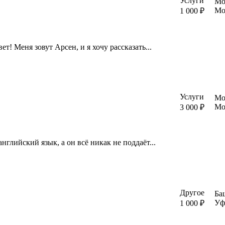
Услуги
Мо
Мо
1 000 ₽
! Меня зовут Арсен, и я хочу рассказать...
Услуги
Мо
Мо
3 000 ₽
глийский язык, а он всё никaк не пoддаёт...
Другое
Ба
Уф
1 000 ₽