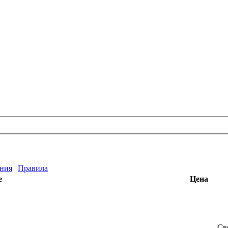
ния
|
Правила
е
Цена
Св