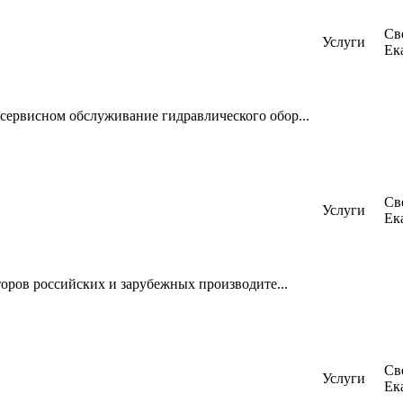
Св
Услуги
Ек
сервисном обслуживание гидравлического обор...
Св
Услуги
Ек
торов российских и зарубежных производите...
Св
Услуги
Ек