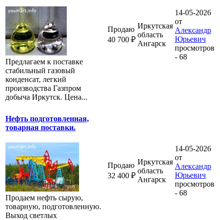
14-05-2026
от
Иркутская
Продаю
Александр
область
Юрьевич
40 700 ₽
Ангарск
просмотров
- 68
Предлагаем к поставке
стабильный газовый
конденсат, легкий
производства Газпром
добыча Иркутск. Цена...
Нефть подготовленная,
товарная поставки.
14-05-2026
от
Иркутская
Продаю
Александр
область
Юрьевич
32 400 ₽
Ангарск
просмотров
- 68
Продаем нефть сырую,
товарную, подготовленную.
Выход светлых