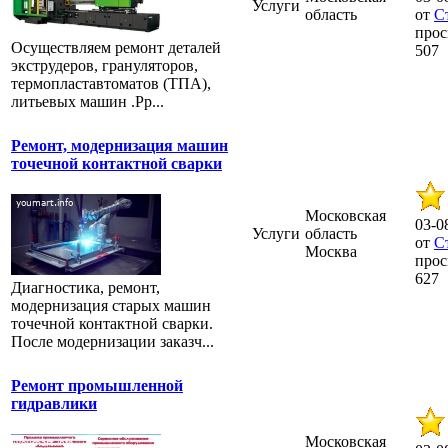
Услуги
область
от
С
прос
Осуществляем ремонт деталей
507
экструдеров, грануляторов,
термопластавтоматов (ТПА),
литьевых машин .Рр...
Ремонт, модернизация машин
точечной контактной сварки
Московская
03-0
Услуги
область
от
С
Москва
прос
627
Диагностика, ремонт,
модернизация старых машин
точечной контактной сварки.
После модернизации заказч...
Ремонт промышленной
гидравлики
Московская