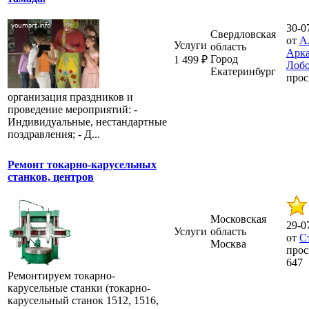
30-0
Свердловская
от
А
Услуги
область
Арка
Город
1 499 ₽
Лоб
Екатеринбург
прос
организация праздников и
проведение мероприятий: -
Индивидуальные, нестандартные
поздравления; - Д...
Ремонт токарно-карусельных
станков, центров
Московская
29-0
Услуги
область
от
С
Москва
прос
647
Ремонтируем токарно-
карусельные станки (токарно-
карусельный станок 1512, 1516,