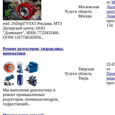
от
М
Московская
Дил
Услуги
область
цен
Москва
Дом
прос
erid: 2SDnjd7YSX5 Реклама. МТЗ
134
Дилерский центр. ООО
"Доминант", ИНН: 772З4З2460,
ОГРН 116774618З956...
Ремонт редукторов, гидравлика,
пневматики
22-0
Тверская
от
Услуги
область
Про
Тверь
ремо
прос
Мы выполним диагностику и
ремонт промышленных
редукторов, пневмоцилиндров,
гидростанций...