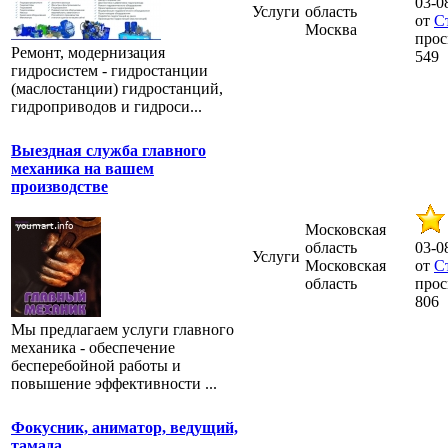
03-0
Услуги
область
от
С
Москва
прос
Ремонт, модернизация
549
гидросистем - гидростанции
(маслостанции) гидростанций,
гидроприводов и гидроси...
Выездная служба главного
механика на вашем
производстве
Московская
область
03-0
Услуги
Московская
от
С
область
прос
806
Мы предлагаем услуги главного
механика - обеспечение
бесперебойной работы и
повышение эффективности ...
Фокусник, аниматор, ведущий,
тамада.