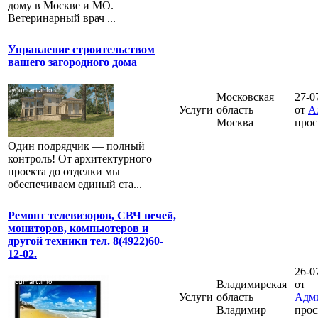
дому в Москве и МО.
Ветеринарный врач ...
Управление строительством
вашего загородного дома
Московская
27-0
Услуги
область
от
А
Москва
прос
Один подрядчик — полный
контроль! От архитектурного
проекта до отделки мы
обеспечиваем единый ста...
Ремонт телевизоров, СВЧ печей,
мониторов, компьютеров и
другой техники тел. 8(4922)60-
12-02.
26-0
Владимирская
от
Услуги
область
Адм
Владимир
прос