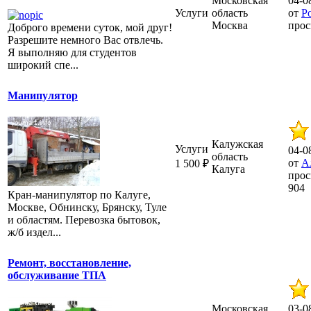
Московская
04-0
Услуги
область
от
Р
Москва
прос
Доброго времени суток, мой друг!
Разрешите немного Вас отвлечь.
Я выполняю для студентов
широкий спе...
Манипулятор
Калужская
Услуги
04-0
область
от
А
1 500 ₽
Калуга
прос
904
Кран-манипулятор по Калуге,
Москве, Обнинску, Брянску, Туле
и областям. Перевозка бытовок,
ж/б издел...
Ремонт, восстановление,
обслуживание ТПА
Московская
03-0