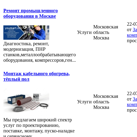
Ремонт промышленного
оборудования в Москве
22-0
Московская
от
З
Услуги
область
комп
Москва
прос
Диагностика, ремонт,
модернизация, ПНР
станков,металлообрабатывающего
оборудования, компрессоров,ген...
Монтаж кабельного обогрева,
тёплый пол
22-0
Московская
от
З
Услуги
область
комп
Москва
прос
Мы предлагаем широкий спектр
услуг по проектированию,
поставке, монтажу, пуско-наладке
и сервисному ...