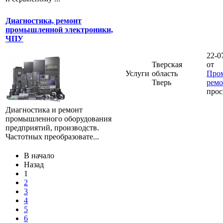
Диагностика, ремонт
промышленной электроники,
ЧПУ
22-0
Тверская
от
Услуги
область
Про
Тверь
ремо
прос
Диагностика и ремонт
промышленного оборудования
предприятий, производств.
Частотных преобразовате...
В начало
Назад
1
2
3
4
5
6