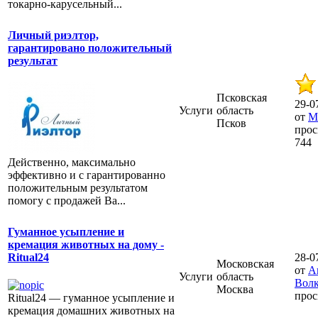
токарно-карусельный...
Личный риэлтор,
гарантировано положительный
результат
Псковская
29-0
Услуги
область
от
М
Псков
прос
744
Действенно, максимально
эффективно и с гарантированно
положительным результатом
помогу с продажей Ва...
Гуманное усыпление и
кремация животных на дому -
28-0
Ritual24
Московская
от
А
Услуги
область
Вол
Москва
прос
Ritual24 — гуманное усыпление и
кремация домашних животных на