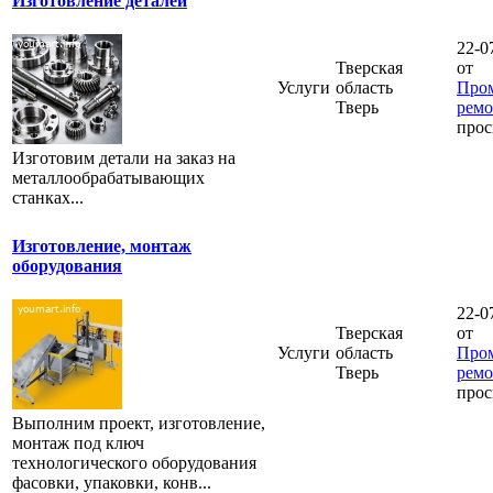
Изготовление деталей
22-0
Тверская
от
Услуги
область
Про
Тверь
ремо
прос
Изготовим детали на заказ на
металлообрабатывающих
станках...
Изготовление, монтаж
оборудования
22-0
Тверская
от
Услуги
область
Про
Тверь
ремо
прос
Выполним проект, изготовление,
монтаж под ключ
технологического оборудования
фасовки, упаковки, конв...