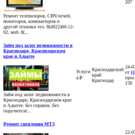
207
Ремонт телевизоров, СВЧ печей,
мониторов, компьютеров и
другой техники тел. 8(4922)60-12-
02, моб. 8(...
Займ под залог недвижимости в
Краснодаре, Краснодарском
крае и Адыгее
24-0
Краснодарский
Услуги
от
И
край
прос
4 ₽
Краснодар
150
Займ под залог недвижимости в
Краснодаре, Краснодарском крае
и Адыгее. Без справок. Без
поручителе...
Ремонт сцепления МТЗ
22-0