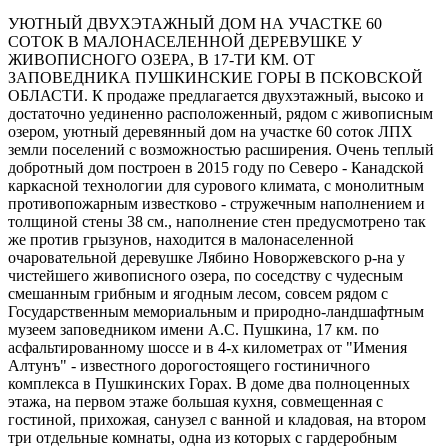
УЮТНЫЙ ДВУХЭТАЖНЫЙ ДОМ НА УЧАСТКЕ 60
СОТОК В МАЛОНАСЕЛЕННОЙ ДЕРЕВУШКЕ У
ЖИВОПИСНОГО ОЗЕРА, В 17-ТИ КМ. ОТ
ЗАПОВЕДНИКА ПУШКИНСКИЕ ГОРЫ В ПСКОВСКОЙ
ОБЛАСТИ. К продаже предлагается двухэтажный, высоко и
достаточно уединенно расположенный, рядом с живописным
озером, уютный деревянный дом на участке 60 соток ЛПХ
земли поселений с возможностью расширения. Очень теплый
добротный дом построен в 2015 году по Северо - Канадской
каркасной технологии для сурового климата, с монолитным
противопожарным известково - стружечным наполнением и
толщиной стены 38 см., наполнение стен предусмотрено так
же против грызунов, находится в малонаселенной
очаровательной деревушке Лябино Новоржевского р-на у
чистейшего живописного озера, по соседству с чудесным
смешанным грибным и ягодным лесом, совсем рядом с
Государственным мемориальным и природно-ландшафтным
музеем заповедником имени А.С. Пушкина, 17 км. по
асфальтированному шоссе и в 4-х километрах от "Имения
Алтунъ" - известного дорогостоящего гостиничного
комплекса в Пушкинских Горах. В доме два полноценных
этажа, на первом этаже большая кухня, совмещенная с
гостиной, прихожая, санузел с ванной и кладовая, на втором
три отдельные комнаты, одна из которых с гардеробным