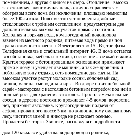
помещением, а другая с видом на озеро. Отопление - высоко
эффективная, экономичная печь, отлично справляется с
обогревом всего дома без исключения, площадью немногим
более 100-та кв.м. Повсеместно установлены двойные
стеклопакеты с тройным остеклением, предусмотрены два
дополнительных выхода на участок прямо с гостиной.
Холодная и горячая вода, круглогодичный водопровод
заведен из местного родника, питьевая вода прямо из под
крана отличного качества. Электричество 15 кВт, три фазы.
Телефонная связь и стабильный интернет 4G. В доме остается
вся обстановка, мебель и техника, состояние - заезжай и живи.
Крытая терраса с бетонированным основанием примыкает
прямо к дому и умещает две машины, а так же дровяник и
небольшую зону отдыха, есть помещение для сауны. На
высоком участке растут молодые сосны, яблоневый сад,
вишня, малина, смородина и ирга. Во дворе стоит небольшой
сарай - мастерская с настоящим бетонным погребом под ней в
полный рост для хранения заготовок. Просто замечательные
соседи, в деревне постоянно проживает 4-5 домов, воровства
нет, приходит автолавка. Круглогодичный подъезд от
асфальтированного шоссе 5 км. по живописному смешанному
лесу, чистится зимой и никогда не раскисает осенью.
Продается без торга. Звоните, расскажу все подробности.
дом 120 кв.м. все удобства. водопровод из родника,