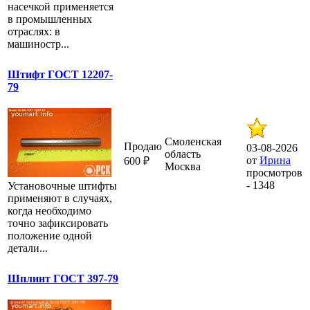
насечкой применяется
в промышленных
отраслях: в
машиностр...
Штифт ГОСТ 12207-
79
Смоленская
Продаю
03-08-2026
область
от
Ирина
600 ₽
Москва
просмотров
- 1348
Установочные штифты
применяют в случаях,
когда необходимо
точно зафиксировать
положение одной
детали...
Шплинт ГОСТ 397-79