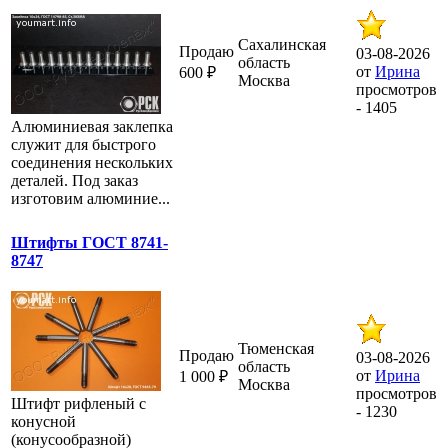
Сахалинская
Продаю
03-08-2026
область
от
Ирина
600 ₽
Москва
просмотров
- 1405
Алюминиевая заклепка
служит для быстрого
соединения нескольких
деталей. Под заказ
изготовим алюминие...
Штифты ГОСТ 8741-
8747
Тюменская
Продаю
03-08-2026
область
от
Ирина
1 000 ₽
Москва
просмотров
Штифт рифленый с
- 1230
конусной
(конусообразной)