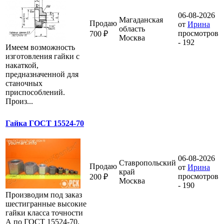
06-08-2026
Магаданская
Продаю
от
Ирина
область
просмотров
700 ₽
Москва
- 192
Имеем возможность
изготовления гайки с
накаткой,
предназначенной для
станочных
приспособлений.
Произ...
Гайка ГОСТ 15524-70
06-08-2026
Ставропольский
Продаю
от
Ирина
край
просмотров
200 ₽
Москва
- 190
Производим под заказ
шестигранные высокие
гайки класса точности
А по ГОСТ 15524-70.