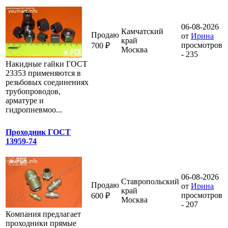
06-08-2026
Камчатский
Продаю
от
Ирина
край
просмотров
700 ₽
Москва
- 235
Накидные гайки ГОСТ
23353 применяются в
резьбовых соединениях
трубопроводов,
арматуре и
гидропневмоо...
Проходник ГОСТ
13959-74
06-08-2026
Ставропольский
Продаю
от
Ирина
край
просмотров
600 ₽
Москва
- 207
Компания предлагает
проходники прямые