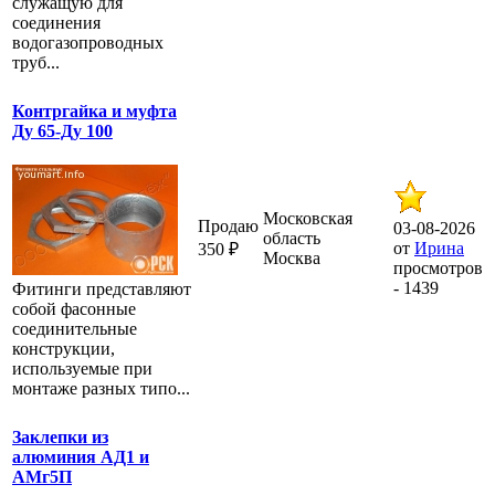
служащую для
соединения
водогазопроводных
труб...
Контргайка и муфта
Ду 65-Ду 100
Московская
Продаю
03-08-2026
область
от
Ирина
350 ₽
Москва
просмотров
- 1439
Фитинги представляют
собой фасонные
соединительные
конструкции,
используемые при
монтаже разных типо...
Заклепки из
алюминия АД1 и
АМг5П