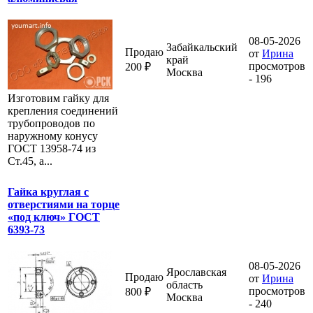
08-05-2026
Забайкальский
Продаю
от
Ирина
край
просмотров
200 ₽
Москва
- 196
Изготовим гайку для
крепления соединений
трубопроводов по
наружному конусу
ГОСТ 13958-74 из
Ст.45, а...
Гайка круглая с
отверстиями на торце
«под ключ» ГОСТ
6393-73
08-05-2026
Ярославская
Продаю
от
Ирина
область
просмотров
800 ₽
Москва
- 240