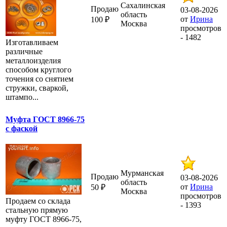
Сахалинская
Продаю
03-08-2026
область
от
Ирина
100 ₽
Москва
просмотров
- 1482
Изготавливаем
различные
металлоизделия
способом круглого
точения со снятием
стружки, сваркой,
штампо...
Муфта ГОСТ 8966-75
с фаской
Мурманская
Продаю
03-08-2026
область
от
Ирина
50 ₽
Москва
просмотров
Продаем со склада
- 1393
стальную прямую
муфту ГОСТ 8966-75,